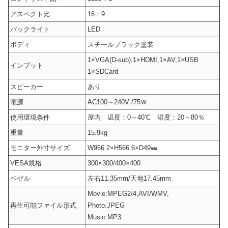
アスペクト比
16：9
バックライト
LED
ボディ
スチールブラック塗装
1×VGA(D-sub),1×HDMI,1×AV,1×USB
インプット
1×SDCard
スピーカー
あり
電源
AC100～240V /75Ｗ
使用環境条件
屋内 温度：0～40℃ 湿度：20～80％
重量
15.9kg
モニター外寸サイズ
W966.2×H566.6×D49㎜
VESA規格
300×300/400×400
ベゼル
左右11.35mm/天地17.45mm
Movie:MPEG2/4,AVI/WMV,
再生可能ファイル形式
Photo:JPEG
Music:MP3