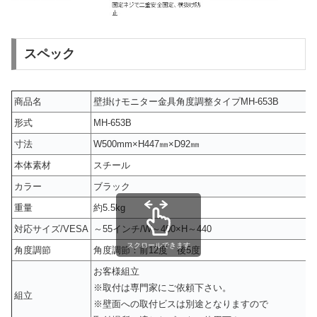
スペック
商品名
壁掛けモニター金具角度調整タイプMH-653B
形式
MH-653B
寸法
W500mm×H447㎜×D92㎜
本体素材
スチール
カラー
ブラック
重量
約5.5kg
対応サイズ/VESA
～55インチ/W～400×H～440
スクロールできます
角度調節
角度調節：前12度 後5度
お客様組立
※取付は専門家にご依頼下さい。
組立
※壁面への取付ビスは別途となりますので