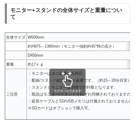
モニター+スタンドの全体サイズと重量につい
て
全体サイズ
W500mm
約H975～1380mm（モニター傾斜約45°時の高さ）
D450mm
重量
約17ｋｇ
：モニターはヨコ設置のみ対応。
：配線/スタンド組立作業が必要です。（約15～20分目安）
：スタンドとモニターは別便での到着となります。
スクロールできます
ご注意
：取説はモニター/スタンドそれぞれ同梱されておりますの
：延長ケーブルとSD/USBメモリは付属されておりません
※SDカードはオプションで購入可。