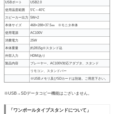
USBポート
USB2.0
使用温度範囲
5℃～40℃
スピーカー出力
5W×2
本体サイズ
468×288×37.5㎜ ※モニタ本体
使用電源
AC100V
消費電力
25W
本体重量
約2815g※スタンド込
外部入力
HDMIあり
製品内容
プレーヤー、AC100V対応アダプタ、スタンド
リモコン、スタンドバー
※USBメモリ及びSDカードは別途。ご用意下さい。
※USB→SDデータコピー機能はございません。
「ワンポールタイプスタンドについて」