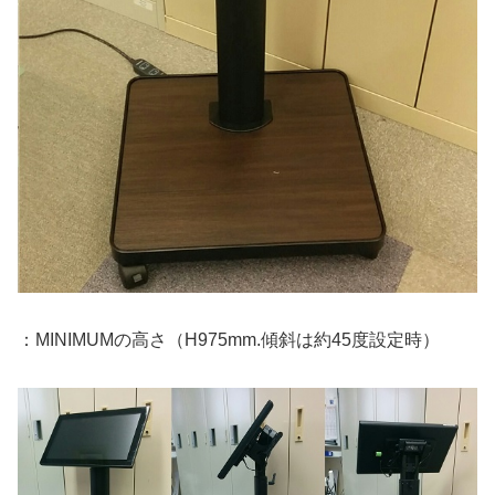
：MINIMUMの高さ（H975mm.傾斜は約45度設定時）