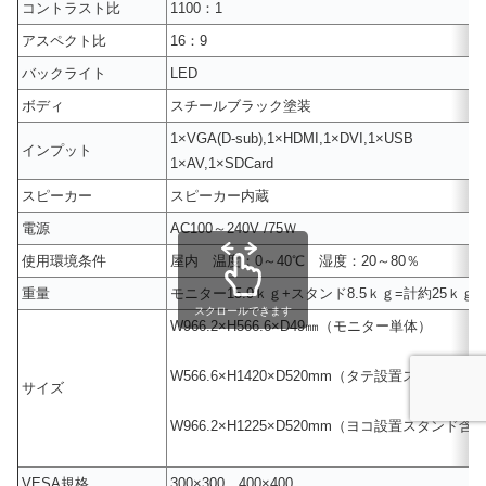
コントラスト比
1100：1
アスペクト比
16：9
バックライト
LED
ボディ
スチールブラック塗装
1×VGA(D-sub),1×HDMI,1×DVI,1×USB
インプット
1×AV,1×SDCard
スピーカー
スピーカー内蔵
電源
AC100～240V /75Ｗ
使用環境条件
屋内 温度：0～40℃ 湿度：20～80％
重量
モニター15.9ｋｇ+スタンド8.5ｋｇ=計約25ｋｇ
スクロールできます
W966.2×H566.6×D49㎜（モニター単体）
W566.6×H1420×D520mm（タテ設置スタンド含
サイズ
W966.2×H1225×D520mm（ヨコ設置スタンド含
VESA規格
300×300 400×400