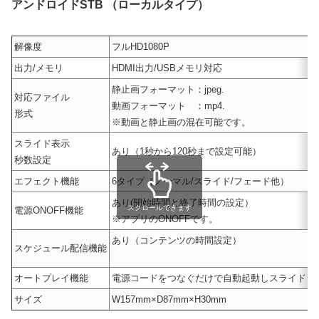
アンドロイドSTB （ローカルタイプ）
解像度
フルHD1080P
出力/メモリ
HDMI出力/USBメモリ対応
静止画フォーマット：jpeg.
対応ファイル
動画フォーマット ：mp4.
形式
※動画と静止画の混在可能です。
スライド表示
あり（1秒から120秒まで設定可能）
秒数設定
エフェクト機能
6タイプ（ノーマル/スライド/フェード他）
あり(開始時間と終了時間の設定）
スクロールできます
電源ONOFF機能
※アプリのONOFFです。
あり（コンテンツの時間設定）
スケジュール配信機能
オートプレイ機能
電源コードをつなぐだけで自動起動しスライドシ
サイズ
W157mm×D87mm×H30mm