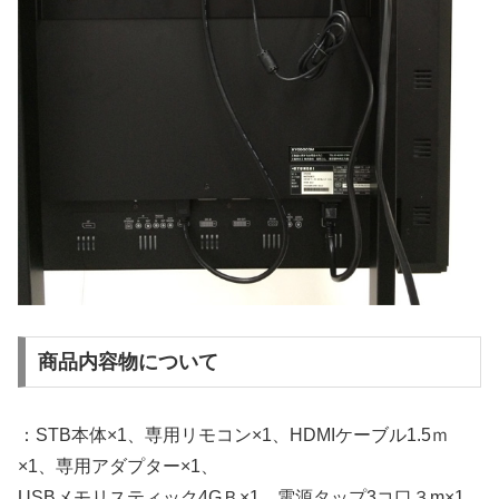
商品内容物について
：STB本体×1、専用リモコン×1、HDMIケーブル1.5ｍ
×1、専用アダプター×1、
USBメモリスティック4GＢ×1、電源タップ3コ口３m×1