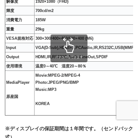
解像度
1920×1080（FHD)
輝度
700cd/m2
消費電力
185W
重量
29kg
VESA規格対応
300×300/400×400/600×400 (M6)
Input
VGA(D-Sub),HDMI×3,PCAudio,IR,RS232C,USB(MMP)
Output
HDMI,IR,RS232C,AudioLineOut,SPDIF
スクロールできます
使用環境
温度0～40℃ 湿度20～80％
Movie:MPEG-2/MPEG-4
MediaPlayer
Photo:JPEG/PNG/BMP
Music:MP3
原産国
KOREA
※ディスプレイの保証期間は１年間です。（センドバック
式）