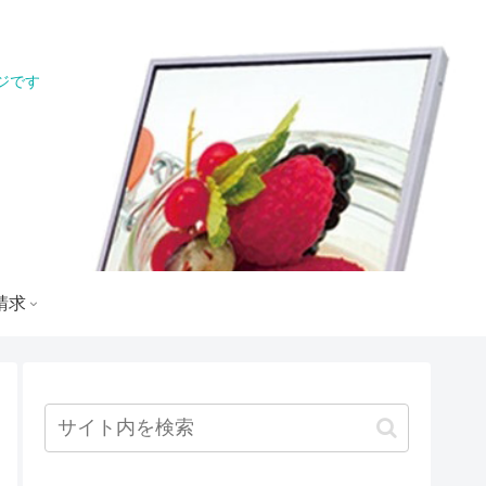
ジです
ジ
請求