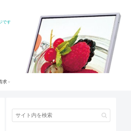
ジです
ジ
請求